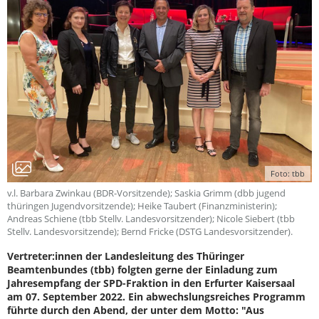
Foto: tbb
v.l. Barbara Zwinkau (BDR-Vorsitzende); Saskia Grimm (dbb jugend
thüringen Jugendvorsitzende); Heike Taubert (Finanzministerin);
Andreas Schiene (tbb Stellv. Landesvorsitzender); Nicole Siebert (tbb
Stellv. Landesvorsitzende); Bernd Fricke (DSTG Landesvorsitzender).
Vertreter:innen der Landesleitung des Thüringer
Beamtenbundes (tbb) folgten gerne der Einladung zum
Jahresempfang der SPD-Fraktion in den Erfurter Kaisersaal
am 07. September 2022. Ein abwechslungsreiches Programm
führte durch den Abend, der unter dem Motto: "Aus