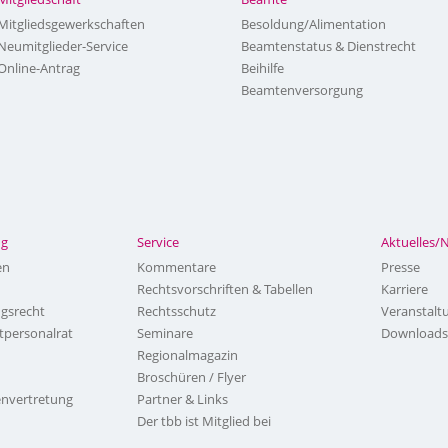
Mitgliedsgewerkschaften
Besoldung/Alimentation
Neumitglieder-Service
Beamtenstatus & Dienstrecht
Online-Antrag
Beihilfe
Beamtenversorgung
ng
Service
Aktuelles/
en
Kommentare
Presse
Rechtsvorschriften & Tabellen
Karriere
ngsrecht
Rechtsschutz
Veranstalt
tpersonalrat
Seminare
Downloads
Regionalmagazin
Broschüren / Flyer
nvertretung
Partner & Links
Der tbb ist Mitglied bei