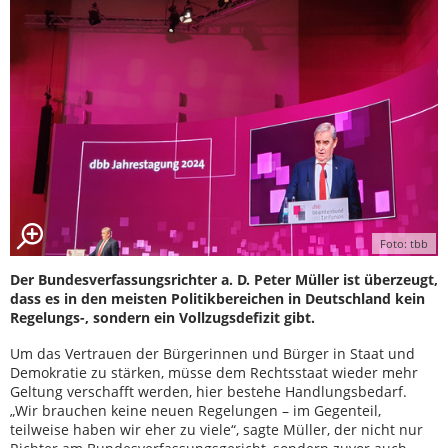
Foto: tbb
Der Bundesverfassungsrichter a. D. Peter Müller ist überzeugt,
dass es in den meisten Politikbereichen in Deutschland kein
Regelungs-, sondern ein Vollzugsdefizit gibt.
Um das Vertrauen der Bürgerinnen und Bürger in Staat und
Demokratie zu stärken, müsse dem Rechtsstaat wieder mehr
Geltung verschafft werden, hier bestehe Handlungsbedarf.
„Wir brauchen keine neuen Regelungen – im Gegenteil,
teilweise haben wir eher zu viele“, sagte Müller, der nicht nur