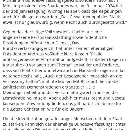
Richter am Bundesverfassungsgericht, sondern zuvor auch
Ministerpräsident des Saarlandes war, am 9. Januar 2024 bei
der dbb Jahrestagung. Wichtig sei aber, dass die Regelungen
auch für alle gelten würden. „Das Gewaltmonopol des Staats
etwa ist nur glaubwürdig, wenn Recht auch durchgesetzt wird.“
Gegen das derzeitige Vollzugsdefizit helfe nur eine
angemessene Personalausstattung sowie ordentliche
Bezahlung im öffentlichen Dienst. „Das
Bundesverfassungsgericht hat unter seinem ehemaligen
Präsidenten Andreas Voßkuhle klare Regeln für die
amtsangemessene Alimentation aufgestellt. Trotzdem liegen in
Karlsruhe 40 Vorlagen zum Thema“, so Müller und forderte,
dass sich Politik hier und etwa auch in Haushaltsfragen an das
geltende Recht hält. „Auch der Gesetzgeber muss sich an die
Verfassung halten“, mahnte Müller. Mit Blick auf die zuletzt
zahlreichen Demonstrationen ergänzte er: „Die
Meinungsfreiheit und das Versammlungsrecht müssen der
Demokratie heilig sein. Aber auch hier muss Recht und Gesetz
konsequent Anwendung finden, das gilt natürlich ebenso für
die ‚Letzte Generation‘ wie für die Bauern.“
Um die Identifikation gerade junger Menschen mit dem Staat
zu stärken, kann sich der ehemalige Bundesverfassungsrichter
eine allgemeine Dienstpflicht vorstellen. Müller: „Ich halte das