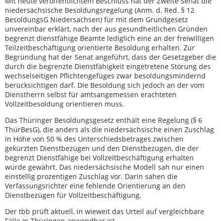
Mit heute veröffentlichtem Beschluss hat der Zweite Senat die
niedersächsische Besoldungsregelung (Anm. d. Red. § 12
BesoldungsG Niedersachsen) für mit dem Grundgesetz
unvereinbar erklärt, nach der aus gesundheitlichen Gründen
begrenzt dienstfähige Beamte lediglich eine an der freiwilligen
Teilzeitbeschäftigung orientierte Besoldung erhalten. Zur
Begründung hat der Senat angeführt, dass der Gesetzgeber die
durch die begrenzte Dienstfähigkeit eingetretene Störung des
wechselseitigen Pflichtengefüges zwar besoldungsmindernd
berücksichtigen darf. Die Besoldung sich jedoch an der vom
Dienstherrn selbst für amtsangemessen erachteten
Vollzeitbesoldung orientieren muss.
Das Thüringer Besoldungsgesetz enthält eine Regelung (§ 6
ThürBesG), die anders als die niedersächsische einen Zuschlag
in Höhe von 50 % des Unterschiedsbetrages zwischen
gekürzten Dienstbezügen und den Dienstbezügen, die der
begrenzt Dienstfähige bei Vollzeitbeschäftigung erhalten
würde gewährt. Das niedersächsische Modell sah nur einen
einstellig prozentigen Zuschlag vor. Darin sahen die
Verfassungsrichter eine fehlende Orientierung an den
Dienstbezügen für Vollzeitbeschäftigung.
Der tbb prüft aktuell, in wieweit das Urteil auf vergleichbare
Fälle in Thüringen anwendbar ist.