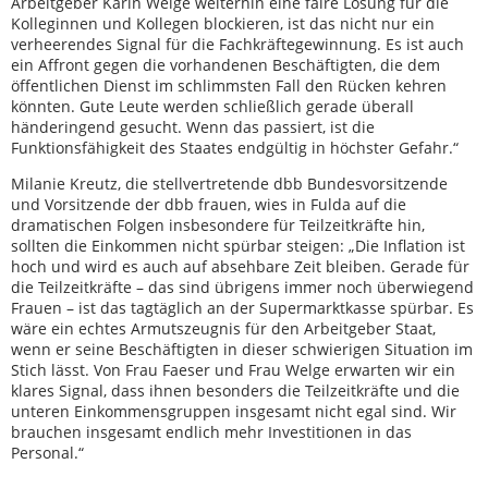
Arbeitgeber Karin Welge weiterhin eine faire Lösung für die
Kolleginnen und Kollegen blockieren, ist das nicht nur ein
verheerendes Signal für die Fachkräftegewinnung. Es ist auch
ein Affront gegen die vorhandenen Beschäftigten, die dem
öffentlichen Dienst im schlimmsten Fall den Rücken kehren
könnten. Gute Leute werden schließlich gerade überall
händeringend gesucht. Wenn das passiert, ist die
Funktionsfähigkeit des Staates endgültig in höchster Gefahr.“
Milanie Kreutz, die stellvertretende dbb Bundesvorsitzende
und Vorsitzende der dbb frauen, wies in Fulda auf die
dramatischen Folgen insbesondere für Teilzeitkräfte hin,
sollten die Einkommen nicht spürbar steigen: „Die Inflation ist
hoch und wird es auch auf absehbare Zeit bleiben. Gerade für
die Teilzeitkräfte – das sind übrigens immer noch überwiegend
Frauen – ist das tagtäglich an der Supermarktkasse spürbar. Es
wäre ein echtes Armutszeugnis für den Arbeitgeber Staat,
wenn er seine Beschäftigten in dieser schwierigen Situation im
Stich lässt. Von Frau Faeser und Frau Welge erwarten wir ein
klares Signal, dass ihnen besonders die Teilzeitkräfte und die
unteren Einkommensgruppen insgesamt nicht egal sind. Wir
brauchen insgesamt endlich mehr Investitionen in das
Personal.“