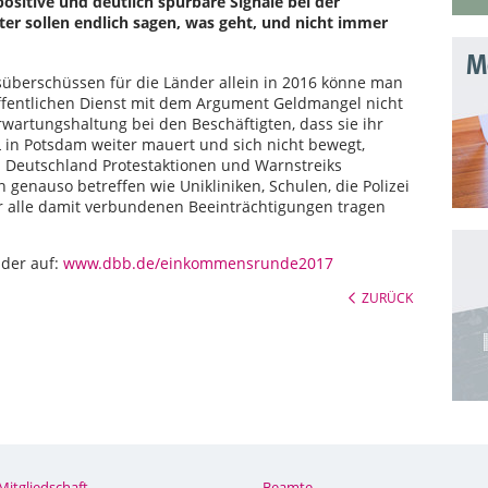
ositive und deutlich spürbare Signale bei der
r sollen endlich sagen, was geht, und nicht immer
Mo
süberschüssen für die Länder allein in 2016 könne man
ffentlichen Dienst mit dem Argument Geldmangel nicht
rwartungshaltung bei den Beschäftigten, dass sie ihr
in Potsdam weiter mauert und sich nicht bewegt,
n Deutschland Protestaktionen und Warnstreiks
enauso betreffen wie Unikliniken, Schulen, die Polizei
ür alle damit verbundenen Beeinträchtigungen tragen
lder auf:
www.dbb.de/einkommensrunde2017
ZURÜCK
Mitgliedschaft
Beamte