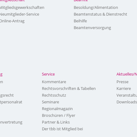
Mitgliedsgewerkschaften
Besoldung/Alimentation
Neumitglieder-Service
Beamtenstatus & Dienstrecht
Online-Antrag
Beihilfe
Beamtenversorgung
ng
Service
Aktuelles/
en
Kommentare
Presse
Rechtsvorschriften & Tabellen
Karriere
ngsrecht
Rechtsschutz
Veranstalt
tpersonalrat
Seminare
Downloads
Regionalmagazin
Broschüren / Flyer
nvertretung
Partner & Links
Der tbb ist Mitglied bei