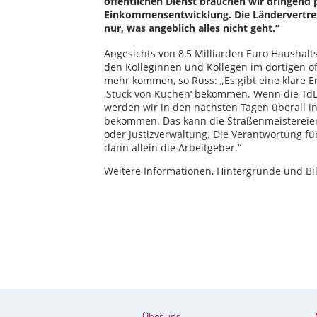
öffentlichen Dienst brauchen wir dringend p
Einkommensentwicklung. Die Ländervertrete
nur, was angeblich alles nicht geht.“
Angesichts von 8,5 Milliarden Euro Haushalt
den Kolleginnen und Kollegen im dortigen ö
mehr kommen, so Russ: „Es gibt eine klare E
‚Stück von Kuchen‘ bekommen. Wenn die TdL 
werden wir in den nächsten Tagen überall i
bekommen. Das kann die Straßenmeistereien g
oder Justizverwaltung. Die Verantwortung f
dann allein die Arbeitgeber.“
Weitere Informationen, Hintergründe und Bi
Über uns