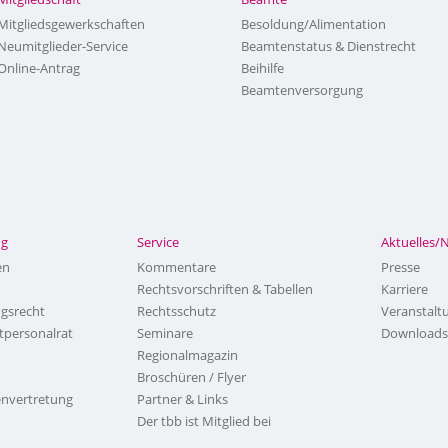
Mitgliedsgewerkschaften
Besoldung/Alimentation
Neumitglieder-Service
Beamtenstatus & Dienstrecht
Online-Antrag
Beihilfe
Beamtenversorgung
ng
Service
Aktuelles/
en
Kommentare
Presse
Rechtsvorschriften & Tabellen
Karriere
ngsrecht
Rechtsschutz
Veranstalt
tpersonalrat
Seminare
Downloads
Regionalmagazin
Broschüren / Flyer
nvertretung
Partner & Links
Der tbb ist Mitglied bei