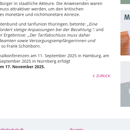
Bürger in staatliche Akteure. Die Anwesenden waren
t muss attraktiver werden, um den kritischen
 es monetäre und nichtmonetäre Anreize.
Mo
tenbund und tarifunion thüringen, betonte:
„Eine
fordert stetige Anpassungen bei der Bezahlung.“
, und
er Ergebnisse:
„Der Tarifabschluss muss daher
d Beamten sowie Versorgungsempfängerinnen und
so Frank Schönborn.
onalkonferenzen am 11. September 2025 in Hamburg, am
 September 2025 in Nürnberg erfolgt
am 17. November 2025.
ZURÜCK
Mitgliedschaft
Beamte