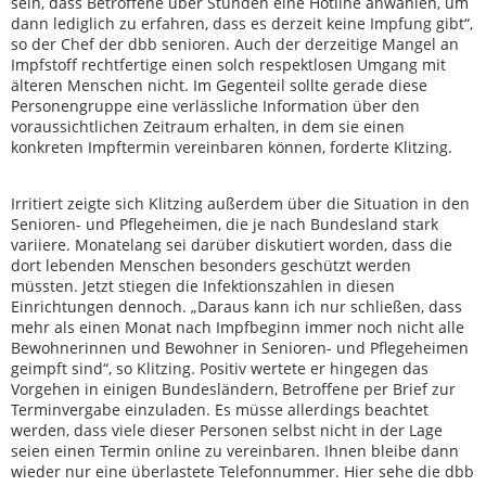
sein, dass Betroffene über Stunden eine Hotline anwählen, um
dann lediglich zu erfahren, dass es derzeit keine Impfung gibt“,
so der Chef der dbb senioren. Auch der derzeitige Mangel an
Impfstoff rechtfertige einen solch respektlosen Umgang mit
älteren Menschen nicht. Im Gegenteil sollte gerade diese
Personengruppe eine verlässliche Information über den
voraussichtlichen Zeitraum erhalten, in dem sie einen
konkreten Impftermin vereinbaren können, forderte Klitzing.
Irritiert zeigte sich Klitzing außerdem über die Situation in den
Senioren- und Pflegeheimen, die je nach Bundesland stark
variiere. Monatelang sei darüber diskutiert worden, dass die
dort lebenden Menschen besonders geschützt werden
müssten. Jetzt stiegen die Infektionszahlen in diesen
Einrichtungen dennoch. „Daraus kann ich nur schließen, dass
mehr als einen Monat nach Impfbeginn immer noch nicht alle
Bewohnerinnen und Bewohner in Senioren- und Pflegeheimen
geimpft sind“, so Klitzing. Positiv wertete er hingegen das
Vorgehen in einigen Bundesländern, Betroffene per Brief zur
Terminvergabe einzuladen. Es müsse allerdings beachtet
werden, dass viele dieser Personen selbst nicht in der Lage
seien einen Termin online zu vereinbaren. Ihnen bleibe dann
wieder nur eine überlastete Telefonnummer. Hier sehe die dbb