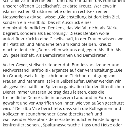
schränkt Grundrechte ein – und bedroht damit das Fundament
unserer offenen Gesellschaft“, erklärte Kreutz. Wer etwa in
islamistischen Strukturen lebe oder in rechtsextremen
Netzwerken aktiv sei, wisse: „Gleichstellung ist dort kein Ziel,
sondern ein Feindbild. Das ist Ausdruck eines
demokratiefeindlichen Denkens, das Vielfalt nicht als Stärke
begreift, sondern als Bedrohung.“ Dieses Denken wolle
autoritär zurück in eine Gesellschaft, in der Frauen wissen, wo
ihr Platz ist, und Minderheiten am Rand bleiben. Kreutz
machte deutlich: „Dem stellen wir uns entgegen. Als dbb. Als
Zivilgesellschaft. Als Demokratinnen und Demokraten."
Volker Geyer, stellvertretender dbb Bundesvorsitzender und
Fachvorstand Tarifpolitik ergänzte auf der Veranstaltung: „Die
im Grundgesetz festgeschriebene Gleichberechtigung von
Frauen und Männern ist kein Selbstläufer. Daher werden wir
als gewerkschaftliche Spitzenorganisation für den öffentlichen
Dienst immer unseren Beitrag dazu leisten, dass die
freiheitliche Demokratie in unserem Land und in Europa
gewahrt und vor Angriffen von innen wie von außen geschützt
wird.“ Der dbb Vize berichtete, dass sich die Kolleginnen und
Kollegen mit zunehmender Gewaltbereitschaft und
wachsender Akzeptanz demokratiefeindlicher Einstellungen
konfrontiert sehen. „Spaltungsversuche, Hass und Hetze oder