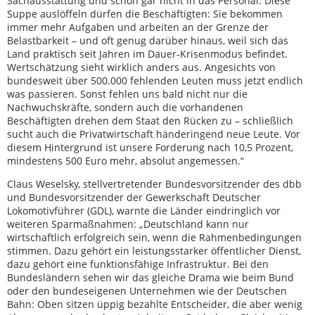
Sachausstattung und schon gar nicht in das Personal. Diese
Suppe auslöffeln dürfen die Beschäftigten: Sie bekommen
immer mehr Aufgaben und arbeiten an der Grenze der
Belastbarkeit – und oft genug darüber hinaus, weil sich das
Land praktisch seit Jahren im Dauer-Krisenmodus befindet.
Wertschätzung sieht wirklich anders aus. Angesichts von
bundesweit über 500.000 fehlenden Leuten muss jetzt endlich
was passieren. Sonst fehlen uns bald nicht nur die
Nachwuchskräfte, sondern auch die vorhandenen
Beschäftigten drehen dem Staat den Rücken zu – schließlich
sucht auch die Privatwirtschaft händeringend neue Leute. Vor
diesem Hintergrund ist unsere Forderung nach 10,5 Prozent,
mindestens 500 Euro mehr, absolut angemessen.“
Claus Weselsky, stellvertretender Bundesvorsitzender des dbb
und Bundesvorsitzender der Gewerkschaft Deutscher
Lokomotivführer (GDL), warnte die Länder eindringlich vor
weiteren Sparmaßnahmen: „Deutschland kann nur
wirtschaftlich erfolgreich sein, wenn die Rahmenbedingungen
stimmen. Dazu gehört ein leistungsstarker öffentlicher Dienst,
dazu gehört eine funktionsfähige Infrastruktur. Bei den
Bundesländern sehen wir das gleiche Drama wie beim Bund
oder den bundeseigenen Unternehmen wie der Deutschen
Bahn: Oben sitzen üppig bezahlte Entscheider, die aber wenig