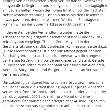
Ahnung von der konkreten Arbeit vor Ort haben. Gleichzeitig
bangen die Kolleginnen und Kollegen, die den Laden tagtäglich
am Laufen halten, wegen der hohen Inflation vor der nächsten
Nebenkostenabrechnung. Deshalb muss bei den Einkommen
etwas passieren, denn mit warmen Worten in Sonntagsreden
können wir an der Supermarktkasse nicht bezahlen.“
In den ersten beiden Verhandlungsrunden hatte die
Arbeitgeberseite (Tarifgemeinschaft deutscher Länder - TdL)
kein Angebot vorgelegt. Thomas Zeth, Mitglied in der
Geschäftsführung der dbb Bundestarifkommission, sagte dazu:
„Diese Blockadehaltung ist nicht nur Affront gegenüber den
Beschäftigten, sie ist auch absolut unverantwortlich angesichts
der Herausforderungen, vor denen dieses Land steht. Gerade
in unsicheren Zeiten muss der Staat verlässlich funktionieren,
wenn die Bürgerinnen und Bürger nicht weiter an Vertrauen
verlieren sollen.“
Um zukünftig genügend Nachwuchskräfte zu gewinnen, sollen
die Länder auch die Arbeitsbedingungen für junge Menschen
verbessern, forderte Toni Nickel, stellvertretender Vorsitzender
der dbb jugend: „200 Euro mehr pro Monat und eine
garantierte Übernahme nach erfolgreicher Ausbildung sollten
die Länder schon aus Eigeninteresse anbieten, sonst haben sie