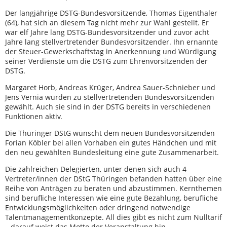
Der langjährige DSTG-Bundesvorsitzende, Thomas Eigenthaler
(64), hat sich an diesem Tag nicht mehr zur Wahl gestellt. Er
war elf Jahre lang DSTG-Bundesvorsitzender und zuvor acht
Jahre lang stellvertretender Bundesvorsitzender. Ihn ernannte
der Steuer-Gewerkschaftstag in Anerkennung und Würdigung
seiner Verdienste um die DSTG zum Ehrenvorsitzenden der
DSTG.
Margaret Horb, Andreas Krüger, Andrea Sauer-Schnieber und
Jens Vernia wurden zu stellvertretenden Bundesvorsitzenden
gewählt. Auch sie sind in der DSTG bereits in verschiedenen
Funktionen aktiv.
Die Thüringer DStG wünscht dem neuen Bundesvorsitzenden
Forian Köbler bei allen Vorhaben ein gutes Händchen und mit
den neu gewählten Bundesleitung eine gute Zusammenarbeit.
Die zahlreichen Delegierten, unter denen sich auch 4
Vertreter/innen der DStG Thüringen befanden hatten über eine
Reihe von Anträgen zu beraten und abzustimmen. Kernthemen
sind berufliche Interessen wie eine gute Bezahlung, berufliche
Entwicklungsmöglichkeiten oder dringend notwendige
Talentmanagementkonzepte. All dies gibt es nicht zum Nulltarif
– darauf weist das Motto der Veranstaltung hin.