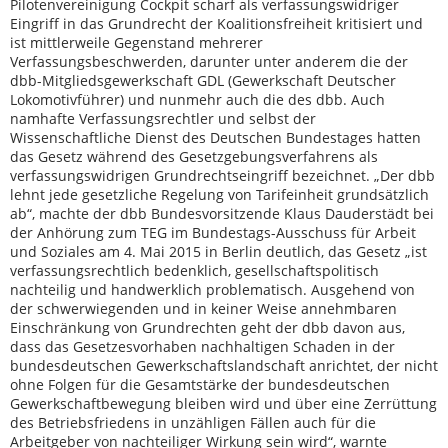
Pilotenvereinigung Cockpit scharf als verfassungswidriger
Eingriff in das Grundrecht der Koalitionsfreiheit kritisiert und
ist mittlerweile Gegenstand mehrerer
Verfassungsbeschwerden, darunter unter anderem die der
dbb-Mitgliedsgewerkschaft GDL (Gewerkschaft Deutscher
Lokomotivführer) und nunmehr auch die des dbb. Auch
namhafte Verfassungsrechtler und selbst der
Wissenschaftliche Dienst des Deutschen Bundestages hatten
das Gesetz während des Gesetzgebungsverfahrens als
verfassungswidrigen Grundrechtseingriff bezeichnet. „Der dbb
lehnt jede gesetzliche Regelung von Tarifeinheit grundsätzlich
ab“, machte der dbb Bundesvorsitzende Klaus Dauderstädt bei
der Anhörung zum TEG im Bundestags-Ausschuss für Arbeit
und Soziales am 4. Mai 2015 in Berlin deutlich, das Gesetz „ist
verfassungsrechtlich bedenklich, gesellschaftspolitisch
nachteilig und handwerklich problematisch. Ausgehend von
der schwerwiegenden und in keiner Weise annehmbaren
Einschränkung von Grundrechten geht der dbb davon aus,
dass das Gesetzesvorhaben nachhaltigen Schaden in der
bundesdeutschen Gewerkschaftslandschaft anrichtet, der nicht
ohne Folgen für die Gesamtstärke der bundesdeutschen
Gewerkschaftbewegung bleiben wird und über eine Zerrüttung
des Betriebsfriedens in unzähligen Fällen auch für die
Arbeitgeber von nachteiliger Wirkung sein wird“, warnte