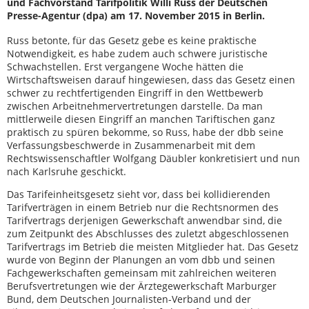
und Fachvorstand Tarifpolitik Willi Russ der Deutschen
Presse-Agentur (dpa) am 17. November 2015 in Berlin.
Russ betonte, für das Gesetz gebe es keine praktische
Notwendigkeit, es habe zudem auch schwere juristische
Schwachstellen. Erst vergangene Woche hätten die
Wirtschaftsweisen darauf hingewiesen, dass das Gesetz einen
schwer zu rechtfertigenden Eingriff in den Wettbewerb
zwischen Arbeitnehmervertretungen darstelle. Da man
mittlerweile diesen Eingriff an manchen Tariftischen ganz
praktisch zu spüren bekomme, so Russ, habe der dbb seine
Verfassungsbeschwerde in Zusammenarbeit mit dem
Rechtswissenschaftler Wolfgang Däubler konkretisiert und nun
nach Karlsruhe geschickt.
Das Tarifeinheitsgesetz sieht vor, dass bei kollidierenden
Tarifverträgen in einem Betrieb nur die Rechtsnormen des
Tarifvertrags derjenigen Gewerkschaft anwendbar sind, die
zum Zeitpunkt des Abschlusses des zuletzt abgeschlossenen
Tarifvertrags im Betrieb die meisten Mitglieder hat. Das Gesetz
wurde von Beginn der Planungen an vom dbb und seinen
Fachgewerkschaften gemeinsam mit zahlreichen weiteren
Berufsvertretungen wie der Ärztegewerkschaft Marburger
Bund, dem Deutschen Journalisten-Verband und der