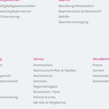
Mitgliedsgewerkschaften
Besoldung/Alimentation
Neumitglieder-Service
Beamtenstatus & Dienstrecht
Online-Antrag
Beihilfe
Beamtenversorgung
ng
Service
Aktuelles/
en
Kommentare
Presse
Rechtsvorschriften & Tabellen
Karriere
ngsrecht
Rechtsschutz
Veranstalt
tpersonalrat
Seminare
Downloads
Regionalmagazin
Broschüren / Flyer
nvertretung
Partner & Links
Der tbb ist Mitglied bei