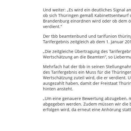
Und weiter: „Es wird ein deutliches Signal 
ob sich Thüringen gemäß Kabinettsentwurf d
Brandenburg einordnen wird oder ob dem öffe
verdient.“
Der tbb beamtenbund und tarifunion thüring
Tarifergebnis zeitgleich ab dem 1. Januar 20
„Die zeitgleiche Übertragung des Tarifergeb
Wertschätzung an die Beamten“, so Lieberm
Mehrfach hat der tbb in seinen Stellungnahm
des Tarifergebnis ein Muss für die Thüringe
Wertschätzung zuteil wird, die er verdient. 
ausgezahlt haben, damit der Freistaat Thü
hinten ansteht.
„Um eine genauere Bewertung abzugeben, m
abgegeben werden. Zudem müssen wir die bit
erfolgen wird, da erneut eine Anhörung stat