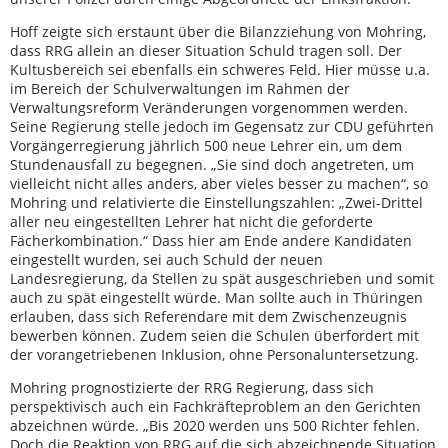
Hoff zeigte sich erstaunt über die Bilanzziehung von Mohring,
dass RRG allein an dieser Situation Schuld tragen soll. Der
Kultusbereich sei ebenfalls ein schweres Feld. Hier müsse u.a.
im Bereich der Schulverwaltungen im Rahmen der
Verwaltungsreform Veränderungen vorgenommen werden.
Seine Regierung stelle jedoch im Gegensatz zur CDU geführten
Vorgängerregierung jährlich 500 neue Lehrer ein, um dem
Stundenausfall zu begegnen. „Sie sind doch angetreten, um
vielleicht nicht alles anders, aber vieles besser zu machen“, so
Mohring und relativierte die Einstellungszahlen: „Zwei-Drittel
aller neu eingestellten Lehrer hat nicht die geforderte
Fächerkombination.“ Dass hier am Ende andere Kandidaten
eingestellt wurden, sei auch Schuld der neuen
Landesregierung, da Stellen zu spät ausgeschrieben und somit
auch zu spät eingestellt würde. Man sollte auch in Thüringen
erlauben, dass sich Referendare mit dem Zwischenzeugnis
bewerben können. Zudem seien die Schulen überfordert mit
der vorangetriebenen Inklusion, ohne Personaluntersetzung.
Mohring prognostizierte der RRG Regierung, dass sich
perspektivisch auch ein Fachkräfteproblem an den Gerichten
abzeichnen würde. „Bis 2020 werden uns 500 Richter fehlen.
Doch die Reaktion von RRG auf die sich abzeichnende Situation