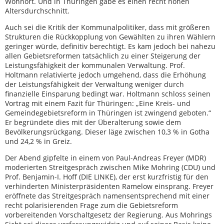
Wohnort. Und in Thüringen gäbe es einen recht hohen
Altersdurchschnitt.
Auch sei die Kritik der Kommunalpolitiker, dass mit größeren
Strukturen die Rückkopplung von Gewählten zu ihren Wählern
geringer würde, definitiv berechtigt. Es kam jedoch bei nahezu
allen Gebietsreformen tatsächlich zu einer Steigerung der
Leistungsfähigkeit der kommunalen Verwaltung. Prof.
Holtmann relativierte jedoch umgehend, dass die Erhöhung
der Leistungsfähigkeit der Verwaltung weniger durch
finanzielle Einsparung bedingt war. Holtmann schloss seinen
Vortrag mit einem Fazit für Thüringen: „Eine Kreis- und
Gemeindegebietsreform in Thüringen ist zwingend geboten.“
Er begründete dies mit der Überalterung sowie dem
Bevölkerungsrückgang. Dieser läge zwischen 10,3 % in Gotha
und 24,2 % in Greiz.
Der Abend gipfelte in einem von Paul-Andreas Freyer (MDR)
moderierten Streitgespräch zwischen Mike Mohring (CDU) und
Prof. Benjamin-I. Hoff (DIE LINKE), der erst kurzfristig für den
verhinderten Ministerpräsidenten Ramelow einsprang. Freyer
eröffnete das Streitgespräch namensentsprechend mit einer
recht polarisierenden Frage zum die Gebietsreform
vorbereitenden Vorschaltgesetz der Regierung. Aus Mohrings