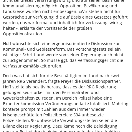
Sicht sei dieses verfassungswidrig und auf seiner Basis keine
Kommunalisierung möglich. Opposition, Bevölkerung und
Landkreise wurden nicht einbezogen. «Wir stehen nicht für
Gespräche zur Verfügung, die auf Basis eines Gesetzes geführt
werden, das wir formal und inhaltlich für verfassungswidrig
halten», erklärte der Vorsitzende der größten
Oppositionsfraktion.
Hoff wünschte sich eine ergebnisorientierte Diskussion zur
Kommunal- und Gebietsreform. Das Vorschaltgesetz sei ein
wichtiger Schritt und werde von seiner Regierung auch nicht
zurückgenommen. So müsse ggf. das Verfassungsgericht die
Verfassungsmäßigkeit prüfen.
Doch was hat sich für die Beschäftigten im Land nach zwei
Jahren RRG verändert, fragte Freyer die Diskussionspartner.
Hoff stellte als positiv heraus, dass es der RRG Regierung
gelungen sei, stärker mit den Personalräten und
Gewerkschaften zu reden. Im Bereich Polizei habe eine
Expertenkommission Veränderungsbedarfe lokalisiert. Mohring
konterte prompt mit Zahlen aus dem immer wieder
krisengeschüttelten Polizeibereich: 534 unbesetzte
Polizeistellen, 90 unbesetzte Verwaltungsstellen seien die
Bilanz dieser Regierung. Dazu käme noch die Beleidigung
unserer Polizei durch einige Abgeordnete der Linksfraktion.