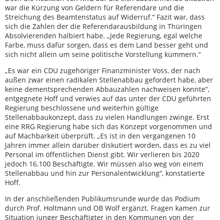
war die Kürzung von Geldern für Referendare und die
Streichung des Beamtenstatus auf Widerruf.“ Fazit war, dass
sich die Zahlen der die Referendarausbildung in Thüringen
Absolvierenden halbiert habe. „Jede Regierung, egal welche
Farbe, muss dafür sorgen, dass es dem Land besser geht und
sich nicht allein um seine politische Vorstellung kümmern.“
„Es war ein CDU zugehöriger Finanzminister Voss, der nach
außen zwar einen radikalen Stellenabbau gefordert habe, aber
keine dementsprechenden Abbauzahlen nachweisen konnte“,
entgegnete Hoff und verwies auf das unter der CDU geführten
Regierung beschlossene und weiterhin gültige
Stellenabbaukonzept, dass zu vielen Handlungen zwinge. Erst
eine RRG Regierung habe sich das Konzept vorgenommen und
auf Machbarkeit überprüft. „Es ist in den vergangenen 10
Jahren immer allein darüber diskutiert worden, dass es zu viel
Personal im öffentlichen Dienst gibt. Wir verlieren bis 2020
jedoch 16.100 Beschäftigte. Wir müssen also weg von einem
Stellenabbau und hin zur Personalentwicklung“, konstatierte
Hoff.
In der anschließenden Publikumsrunde wurde das Podium
durch Prof. Holtmann und OB Wolf ergänzt. Fragen kamen zur
Situation junger Beschäftigter in den Kommunen von der