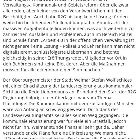
Verwaltungs-, Kommunal- und Gebietsreform, über die zwar
alle reden, aber keiner von den Verantwortlichen mit den
Beschäftigten. Auch habe R2G bislang keine Lösung für den
weiterhin bestehenden Stellenabbaupfad in Anbetracht der
massiven Aufgabenfülle finden können, was auch weiterhin zu
zahlreichen Ausfällen und Problemen, auch im Bereich Polizei
und Schule führt. „Arbeit 4.0 in der öffentlichen Verwaltung ist
nicht generell eine Lösung – Polizei und Lehrer kann man nicht
digitalisieren“, schlussfolgerte Liebermann und betonte
gleichzeitig in seiner Eröffnungsrede: „Mitglieder vor Ort in
den Behörden sind keine Blockierer. Aber die Maßnahmen
müssen für alle erkennbar einen Sinn machen.“
Der Oberbürgermeister der Stadt Weimar Stefan Wolf schloss
mit einer Einschätzung der Landesregierung aus kommunaler
Sicht an die Rede Liebermanns an. Er befand den Start der R2G
Regierung holprig, da er überlagert war vom Thema
Flüchtlinge. Die Kommunikation mit dem zuständigen Minister
wäre von Anfang an schwierig gewesen. Doch dank des
Landesverwaltungsamts sei alles seinen Weg gegangen. Die
kommunale Finanzierung war für viele ein Streitfall, jedoch
nicht für ihn. Weimar stünde finanziell sehr gut da. Daher
verstünde er die Pläne für eine Einkreisung Weimars nicht.
„Wir wehren uns als gallisches Dorf gegen die Einkreisung“, so