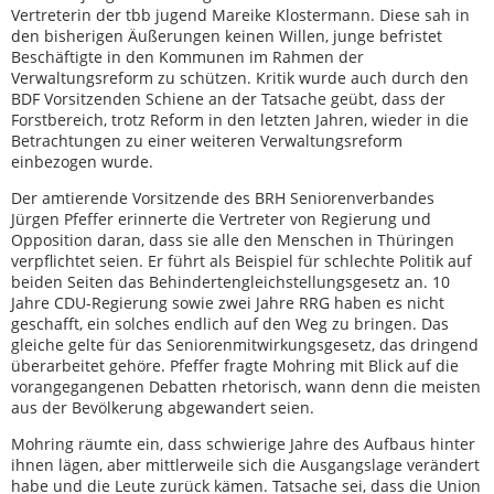
Vertreterin der tbb jugend Mareike Klostermann. Diese sah in
den bisherigen Äußerungen keinen Willen, junge befristet
Beschäftigte in den Kommunen im Rahmen der
Verwaltungsreform zu schützen. Kritik wurde auch durch den
BDF Vorsitzenden Schiene an der Tatsache geübt, dass der
Forstbereich, trotz Reform in den letzten Jahren, wieder in die
Betrachtungen zu einer weiteren Verwaltungsreform
einbezogen wurde.
Der amtierende Vorsitzende des BRH Seniorenverbandes
Jürgen Pfeffer erinnerte die Vertreter von Regierung und
Opposition daran, dass sie alle den Menschen in Thüringen
verpflichtet seien. Er führt als Beispiel für schlechte Politik auf
beiden Seiten das Behindertengleichstellungsgesetz an. 10
Jahre CDU-Regierung sowie zwei Jahre RRG haben es nicht
geschafft, ein solches endlich auf den Weg zu bringen. Das
gleiche gelte für das Seniorenmitwirkungsgesetz, das dringend
überarbeitet gehöre. Pfeffer fragte Mohring mit Blick auf die
vorangegangenen Debatten rhetorisch, wann denn die meisten
aus der Bevölkerung abgewandert seien.
Mohring räumte ein, dass schwierige Jahre des Aufbaus hinter
ihnen lägen, aber mittlerweile sich die Ausgangslage verändert
habe und die Leute zurück kämen. Tatsache sei, dass die Union