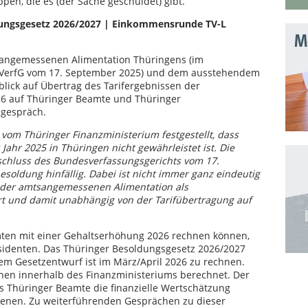
ppen, die es (der Sache geschuldet) gibt.
ungsgesetz 2026/2027 | Einkommensrunde TV-L
Mo
sangemessenen Alimentation Thüringens (im
VerfG vom 17. September 2025) und dem ausstehendem
ick auf Übertrag des Tarifergebnissen der
6 auf Thüringer Beamte und Thüringer
sgespräch.
vom Thüringer Finanzministerium festgestellt, dass
ahr 2025 in Thüringen nicht gewährleistet ist. Die
schluss des Bundesverfassungsgerichts vom 17.
soldung hinfällig. Dabei ist nicht immer ganz eindeutig
 der amtsangemessenen Alimentation als
rt und damit unabhängig von der Tarifübertragung auf
mten mit einer Gehaltserhöhung 2026 rechnen können,
äsidenten. Das Thüringer Besoldungsgesetz 2026/2027
dem Gesetzentwurf ist im März/April 2026 zu rechnen.
nen innerhalb des Finanzministeriums berechnet. Der
ss Thüringer Beamte die finanzielle Wertschätzung
dienen. Zu weiterführenden Gesprächen zu dieser