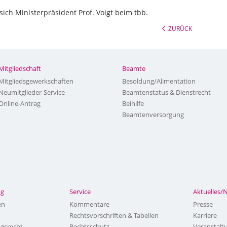
ich Ministerpräsident Prof. Voigt beim tbb.
ZURÜCK
Mitgliedschaft
Beamte
Mitgliedsgewerkschaften
Besoldung/Alimentation
Neumitglieder-Service
Beamtenstatus & Dienstrecht
Online-Antrag
Beihilfe
Beamtenversorgung
ng
Service
Aktuelles/
en
Kommentare
Presse
Rechtsvorschriften & Tabellen
Karriere
ngsrecht
Rechtsschutz
Veranstalt