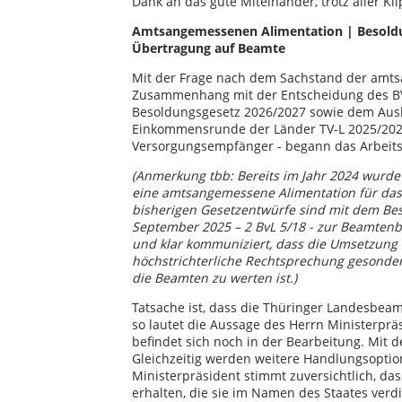
Dank an das gute Miteinander, trotz aller Kli
Amtsangemessenen Alimentation | Besold
Übertragung auf Beamte
Mit der Frage nach dem Sachstand der amt
Zusammenhang mit der Entscheidung des B
Besoldungsgesetz 2026/2027 sowie dem Ausbl
Einkommensrunde der Länder TV-L 2025/202
Versorgungsempfänger - begann das Arbeit
(Anmerkung tbb: Bereits im Jahr 2024 wurde 
eine amtsangemessene Alimentation für das J
bisherigen Gesetzentwürfe sind mit dem Be
September 2025 – 2 BvL 5/18 - zur Beamtenbe
und klar kommuniziert, dass die Umsetzung
höchstrichterliche Rechtsprechung gesonde
die Beamten zu werten ist.)
Tatsache ist, dass die Thüringer Landesbea
so lautet die Aussage des Herrn Ministerpr
befindet sich noch in der Bearbeitung. Mit 
Gleichzeitig werden weitere Handlungsoptio
Ministerpräsident stimmt zuversichtlich, da
erhalten, die sie im Namen des Staates ver