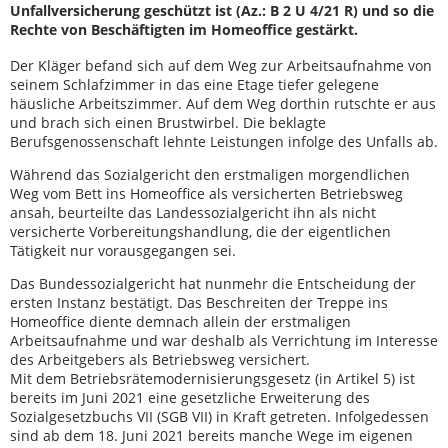
Unfallversicherung geschützt ist (Az.: B 2 U 4/21 R) und so die
Rechte von Beschäftigten im Homeoffice gestärkt.
Der Kläger befand sich auf dem Weg zur Arbeitsaufnahme von
seinem Schlafzimmer in das eine Etage tiefer gelegene
häusliche Arbeitszimmer. Auf dem Weg dorthin rutschte er aus
und brach sich einen Brustwirbel. Die beklagte
Berufsgenossenschaft lehnte Leistungen infolge des Unfalls ab.
Während das Sozialgericht den erstmaligen morgendlichen
Weg vom Bett ins Homeoffice als versicherten Betriebsweg
ansah, beurteilte das Landessozialgericht ihn als nicht
versicherte Vorbereitungshandlung, die der eigentlichen
Tätigkeit nur vorausgegangen sei.
Das Bundessozialgericht hat nunmehr die Entscheidung der
ersten Instanz bestätigt. Das Beschreiten der Treppe ins
Homeoffice diente demnach allein der erstmaligen
Arbeitsaufnahme und war deshalb als Verrichtung im Interesse
des Arbeitgebers als Betriebsweg versichert.
Mit dem Betriebsrätemodernisierungsgesetz (in Artikel 5) ist
bereits im Juni 2021 eine gesetzliche Erweiterung des
Sozialgesetzbuchs VII (SGB VII) in Kraft getreten. Infolgedessen
sind ab dem 18. Juni 2021 bereits manche Wege im eigenen