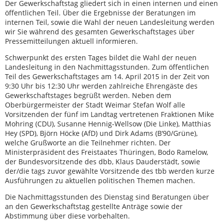
Der Gewerkschaftstag gliedert sich in einen internen und einen
öffentlichen Teil. Über die Ergebnisse der Beratungen im
internen Teil, sowie die Wahl der neuen Landesleitung werden
wir Sie während des gesamten Gewerkschaftstages über
Pressemitteilungen aktuell informieren.
Schwerpunkt des ersten Tages bildet die Wahl der neuen
Landesleitung in den Nachmittagsstunden. Zum öffentlichen
Teil des Gewerkschaftstages am 14. April 2015 in der Zeit von
9:30 Uhr bis 12:30 Uhr werden zahlreiche Ehrengäste des
Gewerkschaftstages begrüßt werden. Neben dem
Oberbürgermeister der Stadt Weimar Stefan Wolf alle
Vorsitzenden der fünf im Landtag vertretenen Fraktionen Mike
Mohring (CDU), Susanne Hennig-Wellsow (Die Linke), Matthias
Hey (SPD), Björn Höcke (AfD) und Dirk Adams (B‘90/Grüne),
welche Grußworte an die Teilnehmer richten. Der
Ministerpräsident des Freistaates Thüringen, Bodo Ramelow,
der Bundesvorsitzende des dbb, Klaus Dauderstädt, sowie
der/die tags zuvor gewählte Vorsitzende des tbb werden kurze
Ausführungen zu aktuellen politischen Themen machen.
Die Nachmittagsstunden des Dienstag sind Beratungen über
an den Gewerkschaftstag gestellte Anträge sowie der
Abstimmung über diese vorbehalten.