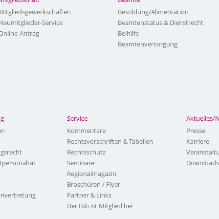
Mitgliedsgewerkschaften
Besoldung/Alimentation
Neumitglieder-Service
Beamtenstatus & Dienstrecht
Online-Antrag
Beihilfe
Beamtenversorgung
ng
Service
Aktuelles/
en
Kommentare
Presse
Rechtsvorschriften & Tabellen
Karriere
ngsrecht
Rechtsschutz
Veranstalt
tpersonalrat
Seminare
Downloads
Regionalmagazin
Broschüren / Flyer
nvertretung
Partner & Links
Der tbb ist Mitglied bei