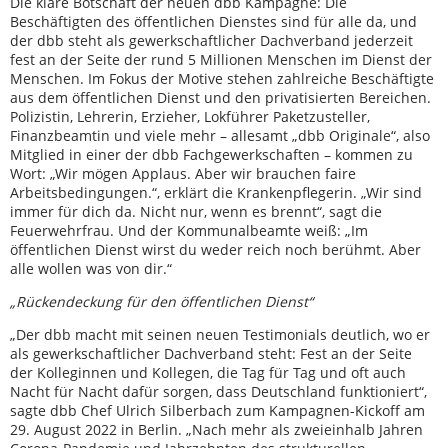
Die klare Botschaft der neuen dbb Kampagne: Die
Beschäftigten des öffentlichen Dienstes sind für alle da, und
der dbb steht als gewerkschaftlicher Dachverband jederzeit
fest an der Seite der rund 5 Millionen Menschen im Dienst der
Menschen. Im Fokus der Motive stehen zahlreiche Beschäftigte
aus dem öffentlichen Dienst und den privatisierten Bereichen.
Polizistin, Lehrerin, Erzieher, Lokführer Paketzusteller,
Finanzbeamtin und viele mehr – allesamt „dbb Originale“, also
Mitglied in einer der dbb Fachgewerkschaften – kommen zu
Wort: „Wir mögen Applaus. Aber wir brauchen faire
Arbeitsbedingungen.“, erklärt die Krankenpflegerin. „Wir sind
immer für dich da. Nicht nur, wenn es brennt“, sagt die
Feuerwehrfrau. Und der Kommunalbeamte weiß: „Im
öffentlichen Dienst wirst du weder reich noch berühmt. Aber
alle wollen was von dir.“
„Rückendeckung für den öffentlichen Dienst“
„Der dbb macht mit seinen neuen Testimonials deutlich, wo er
als gewerkschaftlicher Dachverband steht: Fest an der Seite
der Kolleginnen und Kollegen, die Tag für Tag und oft auch
Nacht für Nacht dafür sorgen, dass Deutschland funktioniert“,
sagte dbb Chef Ulrich Silberbach zum Kampagnen-Kickoff am
29. August 2022 in Berlin. „Nach mehr als zweieinhalb Jahren