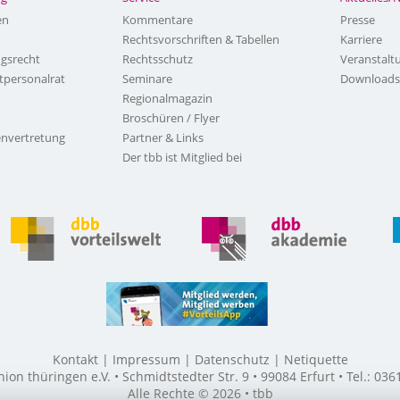
en
Kommentare
Presse
Rechtsvorschriften & Tabellen
Karriere
ngsrecht
Rechtsschutz
Veranstalt
tpersonalrat
Seminare
Downloads
Regionalmagazin
Broschüren / Flyer
nvertretung
Partner & Links
Der tbb ist Mitglied bei
Kontakt
Impressum
Datenschutz
Netiquette
n thüringen e.V. • Schmidtstedter Str. 9 • 99084 Erfurt • Tel.: 03
Alle Rechte © 2026 • tbb