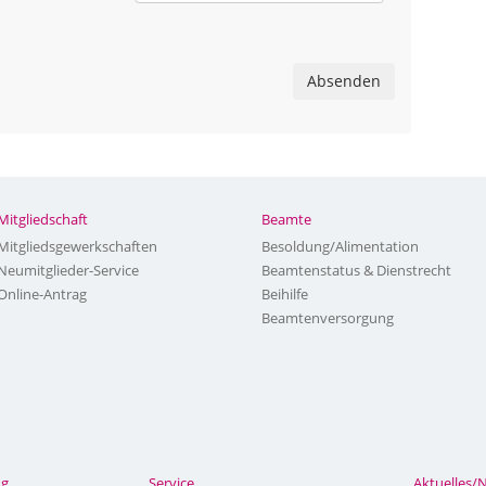
Absenden
Mitgliedschaft
Beamte
Mitgliedsgewerkschaften
Besoldung/Alimentation
Neumitglieder-Service
Beamtenstatus & Dienstrecht
Online-Antrag
Beihilfe
Beamtenversorgung
ng
Service
Aktuelles/