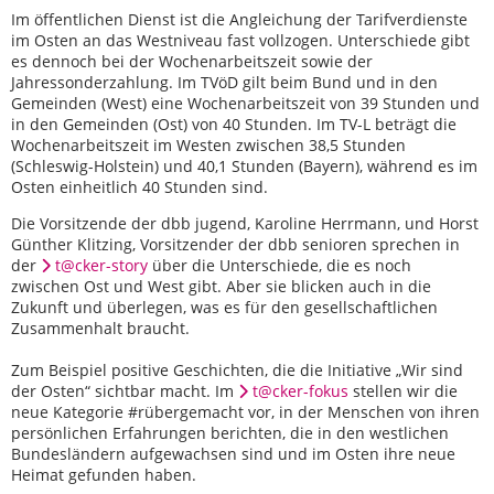
Im öffentlichen Dienst ist die Angleichung der Tarifverdienste
im Osten an das Westniveau fast vollzogen. Unterschiede gibt
es dennoch bei der Wochenarbeitszeit sowie der
Jahressonderzahlung. Im TVöD gilt beim Bund und in den
Gemeinden (West) eine Wochenarbeitszeit von 39 Stunden und
in den Gemeinden (Ost) von 40 Stunden. Im TV-L beträgt die
Wochenarbeitszeit im Westen zwischen 38,5 Stunden
(Schleswig-Holstein) und 40,1 Stunden (Bayern), während es im
Osten einheitlich 40 Stunden sind.
Die Vorsitzende der dbb jugend, Karoline Herrmann, und Horst
Günther Klitzing, Vorsitzender der dbb senioren sprechen in
der
t@cker-story
über die Unterschiede, die es noch
zwischen Ost und West gibt. Aber sie blicken auch in die
Zukunft und überlegen, was es für den gesellschaftlichen
Zusammenhalt braucht.
Zum Beispiel positive Geschichten, die die Initiative „Wir sind
der Osten“ sichtbar macht. Im
t@cker-fokus
stellen wir die
neue Kategorie #rübergemacht vor, in der Menschen von ihren
persönlichen Erfahrungen berichten, die in den westlichen
Bundesländern aufgewachsen sind und im Osten ihre neue
Heimat gefunden haben.