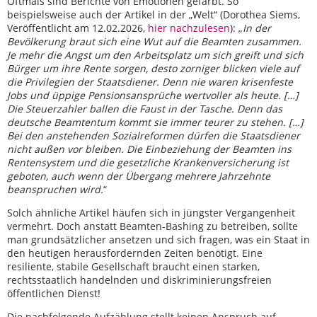
Oftmals sind Berichte von Emotionen gefärbt. So
beispielsweise auch der Artikel in der „Welt“ (Dorothea Siems,
Veröffentlicht am 12.02.2026,
hier nachzulesen
): „
In der
Bevölkerung braut sich eine Wut auf die Beamten zusammen.
Je mehr die Angst um den Arbeitsplatz um sich greift und sich
Bürger um ihre Rente sorgen, desto zorniger blicken viele auf
die Privilegien der Staatsdiener. Denn nie waren krisenfeste
Jobs und üppige Pensionsansprüche wertvoller als heute. […]
Die Steuerzahler ballen die Faust in der Tasche. Denn das
deutsche Beamtentum kommt sie immer teurer zu stehen. […]
Bei den anstehenden Sozialreformen dürfen die Staatsdiener
nicht außen vor bleiben. Die Einbeziehung der Beamten ins
Rentensystem und die gesetzliche Krankenversicherung ist
geboten, auch wenn der Übergang mehrere Jahrzehnte
beanspruchen wird.
“
Solch ähnliche Artikel häufen sich in jüngster Vergangenheit
vermehrt. Doch anstatt Beamten-Bashing zu betreiben, sollte
man grundsätzlicher ansetzen und sich fragen, was ein Staat in
den heutigen herausfordernden Zeiten benötigt. Eine
resiliente, stabile Gesellschaft braucht einen starken,
rechtsstaatlich handelnden und diskriminierungsfreien
öffentlichen Dienst!
Die nachfolgende Aufzählung stellt keinen Anspruch auf