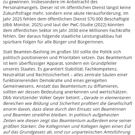
zu gewinnen. Insbesondere im Anbetracht des
Personalmangels. Dieser ist im öffentlichen Dienst längst keine
Zukunftsfrage mehr, sondern eine akute Herausforderung. Im
Jahr 2025 fehlen dem öffentlichen Dienst 570.000 Beschäftigte
(dbb Monitor, 2025) und laut der PwC-Studie (2022) könnten
dem öffentlichen Sektor im Jahr 2030 eine Millionen Fachkräfte
fehlen. Der daraus folgende staatliche Leistungsabbau hat
spürbare Folgen für alle Bürger und Bürgerinnen.
Statt Beamten-Bashing im großen Stil sollte die Politik sich
politisch positionieren und Prioritäten setzen. Das Beamtentum
ist kein überflüssiger Apparat, sondern ein Grundpfeiler
unseres Staates. Es garantiert Stabilität, Fachkompetenz,
Neutralität und Rechtssicherheit – alles zentrale Säulen einer
funktionierenden Demokratie und eines geregelten
Gemeinwesens. Anstatt das Beamtentum zu diffamieren,
sollten wir dessen Bedeutung anerkennen und wertschätzen.
Dbb Vorsitzender Volker Geyer betont: „
Gerade in elementaren
Bereichen wie Bildung und Sicherheit profitiert die Gesellschaft
enorm davon, dass diese durch den Einsatz von Beamtinnen
und Beamten streikfrei bleiben. In politisch aufgeheizten
Zeiten wie diesen zeigt das Beamtentum außerdem eine seiner
größten Stärken: Die Kolleginnen und Kollegen legen einen Eid
auf das Grundgesetz ab, sind zur unparteiischen Amtsführung