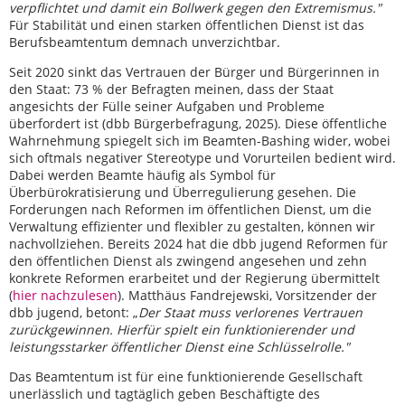
verpflichtet und damit ein Bollwerk gegen den Extremismus."
Für Stabilität und einen starken öffentlichen Dienst ist das
Berufsbeamtentum demnach unverzichtbar.
Seit 2020 sinkt das Vertrauen der Bürger und Bürgerinnen in
den Staat: 73 % der Befragten meinen, dass der Staat
angesichts der Fülle seiner Aufgaben und Probleme
überfordert ist (dbb Bürgerbefragung, 2025). Diese öffentliche
Wahrnehmung spiegelt sich im Beamten-Bashing wider, wobei
sich oftmals negativer Stereotype und Vorurteilen bedient wird.
Dabei werden Beamte häufig als Symbol für
Überbürokratisierung und Überregulierung gesehen. Die
Forderungen nach Reformen im öffentlichen Dienst, um die
Verwaltung effizienter und flexibler zu gestalten, können wir
nachvollziehen. Bereits 2024 hat die dbb jugend Reformen für
den öffentlichen Dienst als zwingend angesehen und zehn
konkrete Reformen erarbeitet und der Regierung übermittelt
(
hier nachzulesen
). Matthäus Fandrejewski, Vorsitzender der
dbb jugend, betont: „
Der Staat muss verlorenes Vertrauen
zurückgewinnen. Hierfür spielt ein funktionierender und
leistungsstarker öffentlicher Dienst eine Schlüsselrolle."
Das Beamtentum ist für eine funktionierende Gesellschaft
unerlässlich und tagtäglich geben Beschäftigte des