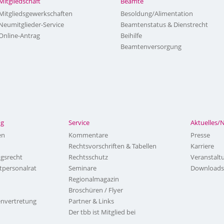
Mitgliedschaft
Beamte
Mitgliedsgewerkschaften
Besoldung/Alimentation
Neumitglieder-Service
Beamtenstatus & Dienstrecht
Online-Antrag
Beihilfe
Beamtenversorgung
ng
Service
Aktuelles/
en
Kommentare
Presse
Rechtsvorschriften & Tabellen
Karriere
ngsrecht
Rechtsschutz
Veranstalt
tpersonalrat
Seminare
Downloads
Regionalmagazin
Broschüren / Flyer
nvertretung
Partner & Links
Der tbb ist Mitglied bei