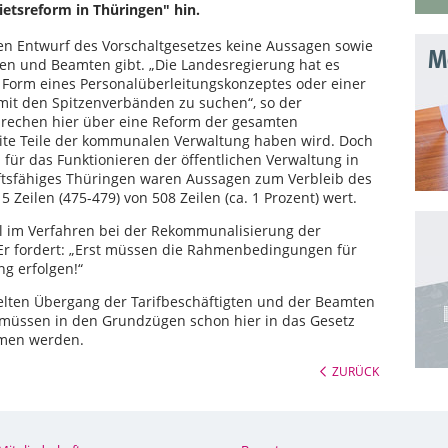
etsreform in Thüringen" hin.
den Entwurf des Vorschaltgesetzes keine Aussagen sowie
Mo
ten und Beamten gibt. „Die Landesregierung hat es
n Form eines Personalüberleitungskonzeptes oder einer
 mit den Spitzenverbänden zu suchen“, so der
sprechen hier über eine Reform der gesamten
ite Teile der kommunalen Verwaltung haben wird. Doch
h für das Funktionieren der öffentlichen Verwaltung in
unftsfähiges Thüringen waren Aussagen zum Verbleib des
Zeilen (475-479) von 508 Zeilen (ca. 1 Prozent) wert.
l im Verfahren bei der Rekommunalisierung der
Er fordert: „Erst müssen die Rahmenbedingungen für
g erfolgen!“
egelten Übergang der Tarifbeschäftigten und der Beamten
müssen in den Grundzügen schon hier in das Gesetz
mmen werden.
ZURÜCK