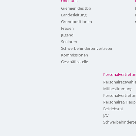
Über uns
Gremien des tbb
Landesleitung
Grundpositionen
Frauen
Jugend
Senioren
Schwerbehindertenvertreter
Kommissionen
Geschäftsstelle
Personalvertretu
Personalratswahl
Mitbestimmung
Personalvertretu
Personalrat/Haup
Betriebsrat
JAV
Schwerbehinderte