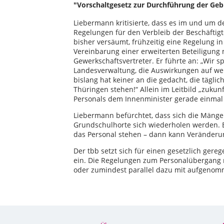
"Vorschaltgesetz zur Durchführung der Gebi
Liebermann kritisierte, dass es im und um 
Regelungen für den Verbleib der Beschäftig
bisher versäumt, frühzeitig eine Regelung i
Vereinbarung einer erweiterten Beteiligung
Gewerkschaftsvertreter. Er führte an: „Wir 
Landesverwaltung, die Auswirkungen auf we
bislang hat keiner an die gedacht, die täglic
Thüringen stehen!“ Allein im Leitbild „zuk
Personals dem Innenminister gerade einmal 5 
Liebermann befürchtet, dass sich die Mänge
Grundschulhorte sich wiederholen werden. 
das Personal stehen – dann kann Veränderun
Der tbb setzt sich für einen gesetzlich ger
ein. Die Regelungen zum Personalübergang 
oder zumindest parallel dazu mit aufgeno