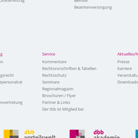
Online-Antrag
Beihilfe
Beamtenversorgung
ng
Service
Aktuelles/
en
Kommentare
Presse
Rechtsvorschriften & Tabellen
Karriere
ngsrecht
Rechtsschutz
Veranstalt
tpersonalrat
Seminare
Downloads
Regionalmagazin
Broschüren / Flyer
nvertretung
Partner & Links
Der tbb ist Mitglied bei