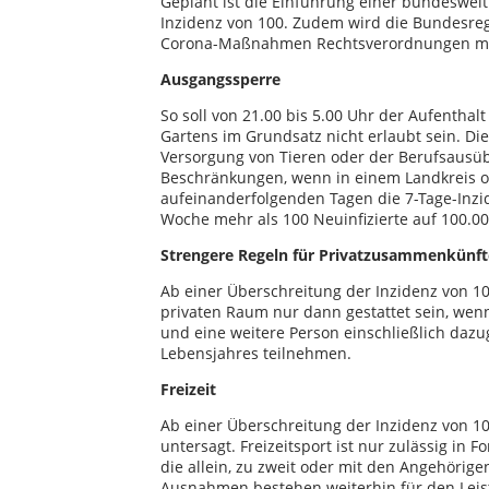
Geplant ist die Einführung einer bundeswei
Inzidenz von 100. Zudem wird die Bundesregi
Corona-Maßnahmen Rechtsverordnungen mit
Ausgangssperre
So soll von 21.00 bis 5.00 Uhr der Aufenth
Gartens im Grundsatz nicht erlaubt sein. Die
Versorgung von Tieren oder der Berufsausüb
Beschränkungen, wenn in einem Landkreis ode
aufeinanderfolgenden Tagen die 7-Tage-Inzid
Woche mehr als 100 Neuinfizierte auf 100.
Strengere Regeln für Privatzusammenkünft
Ab einer Überschreitung der Inzidenz von 1
privaten Raum nur dann gestattet sein, wen
und eine weitere Person einschließlich dazu
Lebensjahres teilnehmen.
Freizeit
Ab einer Überschreitung der Inzidenz von 10
untersagt. Freizeitsport ist nur zulässig in
die allein, zu zweit oder mit den Angehöri
Ausnahmen bestehen weiterhin für den Leis