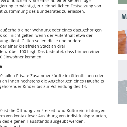
t verbindlichen Notbremse ab einer Sieben-Tage-
erung ermächtigt, zur einheitlichen Festsetzung von
 Zustimmung des Bundesrates zu erlassen.
Mo
alt außerhalb einer Wohnung oder eines dazugehörigen
s soll nicht gelten, wenn der Aufenthalt etwa der
ung dient. Gelten sollen diese und andere
r einer kreisfreien Stadt an drei
enz über 100 liegt. Das bedeutet, dass binnen einer
000 Einwohner kommen.
e
00 sollen Private Zusammenkünfte im öffentlichen oder
n an ihnen höchstens die Angehörigen eines Haushalts
gehörender Kinder bis zur Vollendung des 14.
0 ist die Öffnung von Freizeit- und Kultureinrichtungen
 Form von kontaktloser Ausübung von Individualsportarten,
gen des eigenen Hausstands ausgeübt werden.
tungssport.