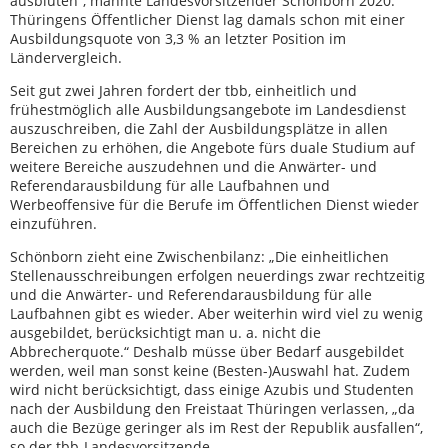
ausbluten“, mahnte Landesvorsitzender Schönborn 2020.
Thüringens Öffentlicher Dienst lag damals schon mit einer
Ausbildungsquote von 3,3 % an letzter Position im
Ländervergleich.
Seit gut zwei Jahren fordert der tbb, einheitlich und
frühestmöglich alle Ausbildungsangebote im Landesdienst
auszuschreiben, die Zahl der Ausbildungsplätze in allen
Bereichen zu erhöhen, die Angebote fürs duale Studium auf
weitere Bereiche auszudehnen und die Anwärter- und
Referendarausbildung für alle Laufbahnen und
Werbeoffensive für die Berufe im Öffentlichen Dienst wieder
einzuführen.
Schönborn zieht eine Zwischenbilanz: „Die einheitlichen
Stellenausschreibungen erfolgen neuerdings zwar rechtzeitig
und die Anwärter- und Referendarausbildung für alle
Laufbahnen gibt es wieder. Aber weiterhin wird viel zu wenig
ausgebildet, berücksichtigt man u. a. nicht die
Abbrecherquote.“ Deshalb müsse über Bedarf ausgebildet
werden, weil man sonst keine (Besten-)Auswahl hat. Zudem
wird nicht berücksichtigt, dass einige Azubis und Studenten
nach der Ausbildung den Freistaat Thüringen verlassen, „da
auch die Bezüge geringer als im Rest der Republik ausfallen“,
so der tbb-Landesvorsitzende.