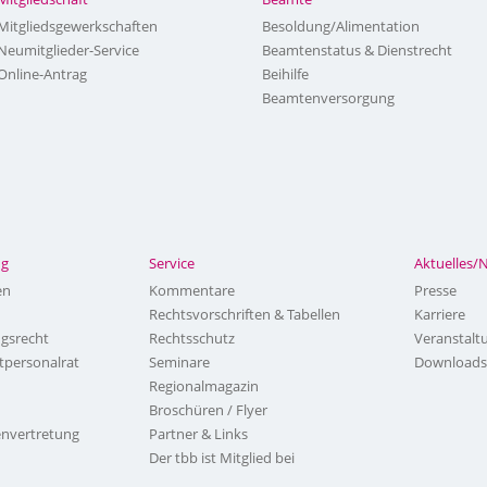
Mitgliedsgewerkschaften
Besoldung/Alimentation
Neumitglieder-Service
Beamtenstatus & Dienstrecht
Online-Antrag
Beihilfe
Beamtenversorgung
ng
Service
Aktuelles/
en
Kommentare
Presse
Rechtsvorschriften & Tabellen
Karriere
ngsrecht
Rechtsschutz
Veranstalt
tpersonalrat
Seminare
Downloads
Regionalmagazin
Broschüren / Flyer
nvertretung
Partner & Links
Der tbb ist Mitglied bei