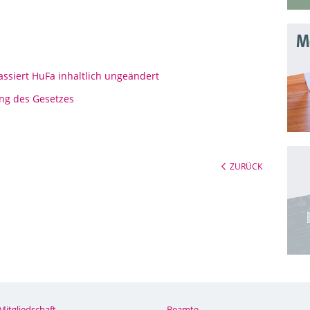
Mo
ssiert HuFa inhaltlich ungeändert
ng des Gesetzes
ZURÜCK
Mitgliedschaft
Beamte