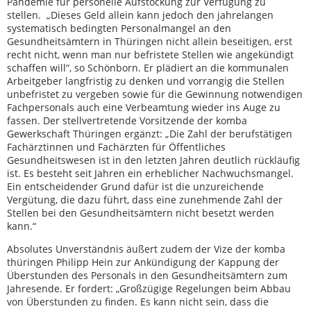
Pandemie für personelle Aufstockung zur Verfügung zu
stellen. „Dieses Geld allein kann jedoch den jahrelangen
systematisch bedingten Personalmangel an den
Gesundheitsämtern in Thüringen nicht allein beseitigen, erst
recht nicht, wenn man nur befristete Stellen wie angekündigt
schaffen will“, so Schönborn. Er plädiert an die kommunalen
Arbeitgeber langfristig zu denken und vorrangig die Stellen
unbefristet zu vergeben sowie für die Gewinnung notwendigen
Fachpersonals auch eine Verbeamtung wieder ins Auge zu
fassen. Der stellvertretende Vorsitzende der komba
Gewerkschaft Thüringen ergänzt: „Die Zahl der berufstätigen
Fachärztinnen und Fachärzten für Öffentliches
Gesundheitswesen ist in den letzten Jahren deutlich rückläufig
ist. Es besteht seit Jahren ein erheblicher Nachwuchsmangel.
Ein entscheidender Grund dafür ist die unzureichende
Vergütung, die dazu führt, dass eine zunehmende Zahl der
Stellen bei den Gesundheitsämtern nicht besetzt werden
kann.“
Absolutes Unverständnis äußert zudem der Vize der komba
thüringen Philipp Hein zur Ankündigung der Kappung der
Überstunden des Personals in den Gesundheitsämtern zum
Jahresende. Er fordert: „Großzügige Regelungen beim Abbau
von Überstunden zu finden. Es kann nicht sein, dass die