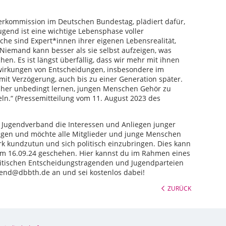
derkommission im Deutschen Bundestag, plädiert dafür,
gend ist eine wichtige Lebensphase voller
he sind Expert*innen ihrer eigenen Lebensrealität,
 Niemand kann besser als sie selbst aufzeigen, was
. Es ist längst überfällig, dass wir mehr mit ihnen
swirkungen von Entscheidungen, insbesondere im
t mit Verzögerung, auch bis zu einer Generation später.
aher unbedingt lernen, jungen Menschen Gehör zu
n.“ (Pressemitteilung vom 11. August 2023 des
s Jugendverband die Interessen und Anliegen junger
ingen und möchte alle Mitglieder und junge Menschen
k kundzutun und sich politisch einzubringen. Dies kann
am 16.09.24 geschehen. Hier kannst du im Rahmen eines
itischen Entscheidungstragenden und Jugendparteien
end@dbbth.de an und sei kostenlos dabei!
ZURÜCK