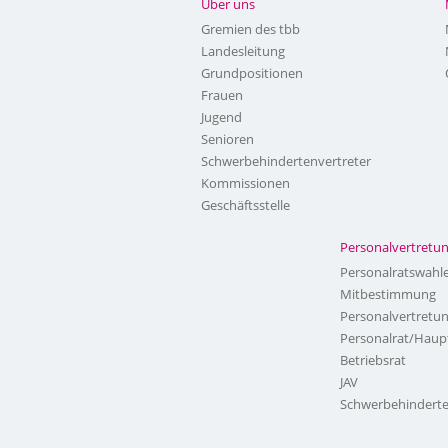
Über uns
Gremien des tbb
Landesleitung
Grundpositionen
Frauen
Jugend
Senioren
Schwerbehindertenvertreter
Kommissionen
Geschäftsstelle
Personalvertretu
Personalratswahl
Mitbestimmung
Personalvertretu
Personalrat/Haup
Betriebsrat
JAV
Schwerbehinderte