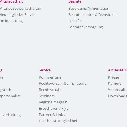
Mitgliedschaft
Beamte
Mitgliedsgewerkschaften
Besoldung/Alimentation
Neumitglieder-Service
Beamtenstatus & Dienstrecht
Online-Antrag
Beihilfe
Beamtenversorgung
ng
Service
Aktuelles/
en
Kommentare
Presse
Rechtsvorschriften & Tabellen
Karriere
ngsrecht
Rechtsschutz
Veranstalt
tpersonalrat
Seminare
Downloads
Regionalmagazin
Broschüren / Flyer
nvertretung
Partner & Links
Der tbb ist Mitglied bei