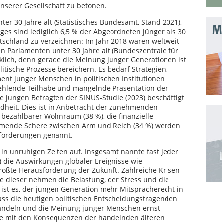
serer Gesellschaft zu betonen.
er 30 Jahre alt (Statistisches Bundesamt, Stand 2021),
Mo
ges sind lediglich 6,5 % der Abgeordneten jünger als 30
Deutschland zu verzeichnen: Im Jahr 2018 waren weltweit
en Parlamenten unter 30 Jahre alt (Bundeszentrale für
nklich, denn gerade die Meinung junger Generationen ist
litische Prozesse bereichern. Es bedarf Strategien,
nt junger Menschen in politischen Institutionen
 fehlende Teilhabe und mangelnde Präsentation der
ie jungen Befragten der SINUS-Studie (2023) beschäftigt
dheit. Dies ist in Anbetracht der zunehmenden
 bezahlbarer Wohnraum (38 %), die finanzielle
ehmende Schere zwischen Arm und Reich (34 %) werden
sforderungen genannt.
n unruhigen Zeiten auf. Insgesamt nannte fast jeder
 die Auswirkungen globaler Ereignisse wie
 größte Herausforderung der Zukunft. Zahlreiche Krisen
e dieser nehmen die Belastung, der Stress und die
 ist es, der jungen Generation mehr Mitspracherecht in
dass die heutigen politischen Entscheidungstragenden
andeln und die Meinung junger Menschen ernst
ie mit den Konsequenzen der handelnden älteren