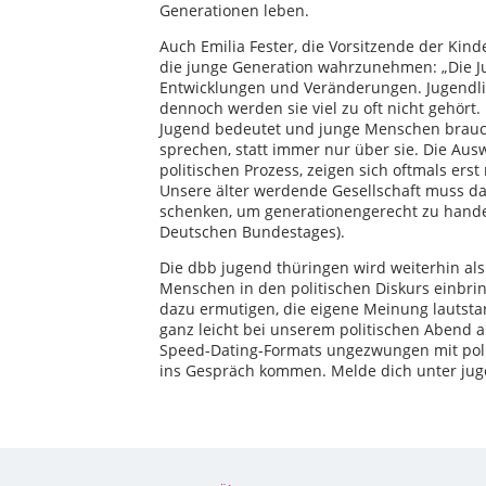
Generationen leben.
Auch Emilia Fester, die Vorsitzende der Kin
die junge Generation wahrzunehmen: „Die Ju
Entwicklungen und Veränderungen. Jugendlic
dennoch werden sie viel zu oft nicht gehört.
Jugend bedeutet und junge Menschen brauchen
sprechen, statt immer nur über sie. Die Au
politischen Prozess, zeigen sich oftmals ers
Unsere älter werdende Gesellschaft muss d
schenken, um generationengerecht zu handel
Deutschen Bundestages).
Die dbb jugend thüringen wird weiterhin al
Menschen in den politischen Diskurs einbr
dazu ermutigen, die eigene Meinung lautstar
ganz leicht bei unserem politischen Abend 
Speed-Dating-Formats ungezwungen mit pol
ins Gespräch kommen. Melde dich unter jug