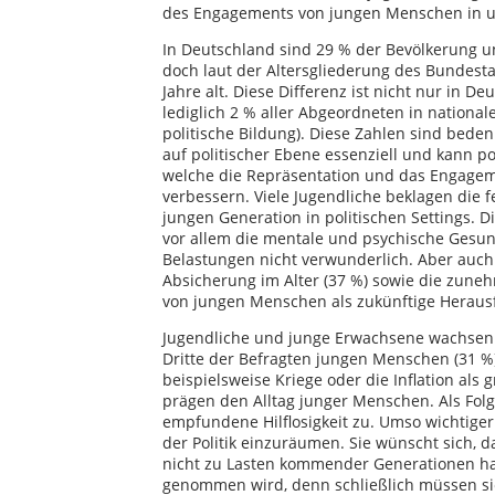
des Engagements von jungen Menschen in un
In Deutschland sind 29 % der Bevölkerung unt
doch laut der Altersgliederung des Bundesta
Jahre alt. Diese Differenz ist nicht nur in 
lediglich 2 % aller Abgeordneten in national
politische Bildung). Diese Zahlen sind bede
auf politischer Ebene essenziell und kann po
welche die Repräsentation und das Engageme
verbessern. Viele Jugendliche beklagen die
jungen Generation in politischen Settings. D
vor allem die mentale und psychische Gesun
Belastungen nicht verwunderlich. Aber auch
Absicherung im Alter (37 %) sowie die zun
von jungen Menschen als zukünftige Herau
Jugendliche und junge Erwachsene wachsen i
Dritte der Befragten jungen Menschen (31 %)
beispielsweise Kriege oder die Inflation als
prägen den Alltag junger Menschen. Als Folg
empfundene Hilflosigkeit zu. Umso wichtiger
der Politik einzuräumen. Sie wünscht sich, 
nicht zu Lasten kommender Generationen h
genommen wird, denn schließlich müssen s