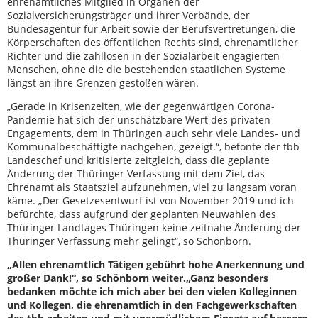
ehrenamtliches Mitglied in Organen der
Sozialversicherungsträger und ihrer Verbände, der
Bundesagentur für Arbeit sowie der Berufsvertretungen, die
Körperschaften des öffentlichen Rechts sind, ehrenamtlicher
Richter und die zahllosen in der Sozialarbeit engagierten
Menschen, ohne die die bestehenden staatlichen Systeme
längst an ihre Grenzen gestoßen wären.
„Gerade in Krisenzeiten, wie der gegenwärtigen Corona-
Pandemie hat sich der unschätzbare Wert des privaten
Engagements, dem in Thüringen auch sehr viele Landes- und
Kommunalbeschäftigte nachgehen, gezeigt.“, betonte der tbb
Landeschef und kritisierte zeitgleich, dass die geplante
Änderung der Thüringer Verfassung mit dem Ziel, das
Ehrenamt als Staatsziel aufzunehmen, viel zu langsam voran
käme. „Der Gesetzesentwurf ist von November 2019 und ich
befürchte, dass aufgrund der geplanten Neuwahlen des
Thüringer Landtages Thüringen keine zeitnahe Änderung der
Thüringer Verfassung mehr gelingt“, so Schönborn.
„Allen ehrenamtlich Tätigen gebührt hohe Anerkennung und
großer Dank!“, so Schönborn weiter.
„Ganz besonders
bedanken möchte ich mich aber bei den vielen Kolleginnen
und Kollegen, die ehrenamtlich in den Fachgewerkschaften