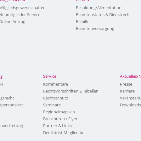
Mitgliedsgewerkschaften
Besoldung/Alimentation
Neumitglieder-Service
Beamtenstatus & Dienstrecht
Online-Antrag
Beihilfe
Beamtenversorgung
ng
Service
Aktuelles/
en
Kommentare
Presse
Rechtsvorschriften & Tabellen
Karriere
ngsrecht
Rechtsschutz
Veranstalt
tpersonalrat
Seminare
Downloads
Regionalmagazin
Broschüren / Flyer
nvertretung
Partner & Links
Der tbb ist Mitglied bei