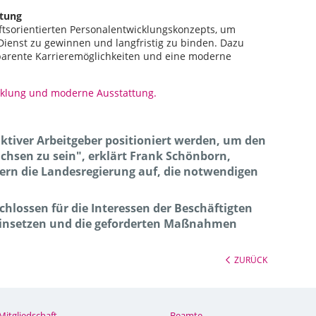
ttung
ftsorientierten Personalentwicklungskonzepts, um
n Dienst zu gewinnen und langfristig zu binden. Dazu
parente Karrieremöglichkeiten und eine moderne
icklung und moderne Ausstattung.
aktiver Arbeitgeber positioniert werden, um den
hsen zu sein", erklärt Frank Schönborn,
dern die Landesregierung auf, die notwendigen
chlossen für die Interessen der Beschäftigten
 einsetzen und die geforderten Maßnahmen
ZURÜCK
Mitgliedschaft
Beamte