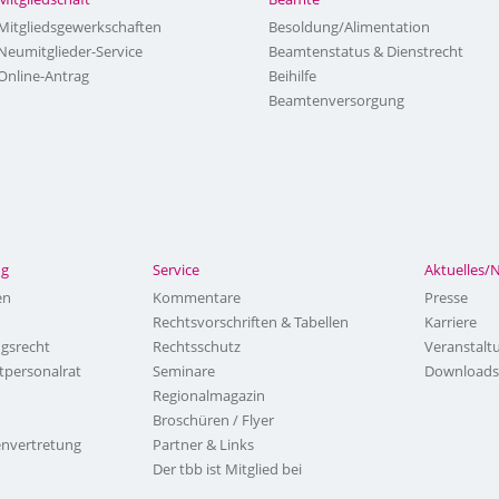
Mitgliedsgewerkschaften
Besoldung/Alimentation
Neumitglieder-Service
Beamtenstatus & Dienstrecht
Online-Antrag
Beihilfe
Beamtenversorgung
ng
Service
Aktuelles/
en
Kommentare
Presse
Rechtsvorschriften & Tabellen
Karriere
ngsrecht
Rechtsschutz
Veranstalt
tpersonalrat
Seminare
Downloads
Regionalmagazin
Broschüren / Flyer
nvertretung
Partner & Links
Der tbb ist Mitglied bei