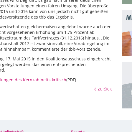
usses wird begrüßt. Es gab nach unserer deutlichen
igen Vorstellungen einen fairen Umgang. Die übergroße
2015 und 2016 kann von uns jedoch nicht gut geheißen
Mo
desvorsitzende des tbb das Ergebnis.
werkschaften gleichermaßen abgelehnt wurde auch der
nicht vorgesehenen Erhöhung um 1,75 Prozent ab
tszeitraum des Tarifvertrages (31.12.2016) hinaus. „Die
aushalt 2017 ist zwar sinnvoll, eine Vorabregelung im
t hinnehmbar“, kommentierte der tbb-Vorsitzende.
g, 17. Mai 2015 in den Koalitionsausschuss eingebracht
orgelegt werden, das einen entsprechenden
rd.
lungen des Kernkabinetts kritisch
(PDF)
ZURÜCK
Mitgliedschaft
Beamte