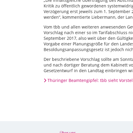
„Die inhaltsgleiche Übertragung des Abschl
Kritik zu öffentlich gewordenen systemwidr
Verzögerung erst jeweils zum 1. September 
werden“, kommentierte Liebermann, der Lan
Vom tbb und allen weiteren anwesenden Ge
Vorschlag nach einer so im Tarifabschluss 
September 2017, also weit über den Gültigkei
Vorgabe einer Planungsgröße für den Landesh
Besoldungsanpassungsgesetz ist jedoch nich
Der beschriebene Vorschlag sollte am Sonnta
und nach dortiger Beratung dem Kabinett v
Gesetzentwurf in den Landtag einbringen wi
Thüringer Beamtengipfel: tbb sieht Vorstel
Über uns