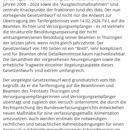
Jahren 2008 - 2024 sowie die "Ausgleichsmaßnahmen" sind
zentrale Knackpunkte der Fraktionen (und des tbb). Der nun
vorliegende Gesetzentwurf ist nicht nur die Antwort zur
Übertragung des Tarifergebnisses vom 14.02.2026 TV-L auf die
Beamten, Richter und Versorgungsempfänger - es ist vielmehr
die strukturelle Besoldungsanpassung der nicht
amtsangemessenen Besoldung seiner Beamten in Thüringen
der letzten Jahre, wenn nicht gleich Jahrzehnte. Der
Gesetzentwurf von 180 Seiten ist ein "Brett", sehr kompliziert
und für Beamten ohne Detailkenntnisse kaum nachvollziehbar.
Die Gesamtheit der vorgesehenen Neuregelungen sowie die
erhebliche Tragweite einzelner Regelungsaspekte dieses
Gesetzentwurfs sind extrem umfangreich.
Der vorgelegte Gesetzentwurf wird grundsätzlich vom tbb
begrüßt, da er die Tarifeinigung auf die Beamtinnen und
Beamten des Freistaats Thüringen und
Versorgungsempfängerinnen und Versorgungsempfänger
überträgt und zugleich den Versuch unternimmt, die durch die
Rechtsprechung des Bundesverfassungsgerichts entwickelten
neuen Maßstäbe für eine verfassungsgemäße Alimentation
umzusetzen. Auch werden erstmals die notwendigen
rechtlichen und tatsächlichen Rahmenbedingungen für einen
Anspruch auf Entgeltumwandlung eines Fahrradleasings im