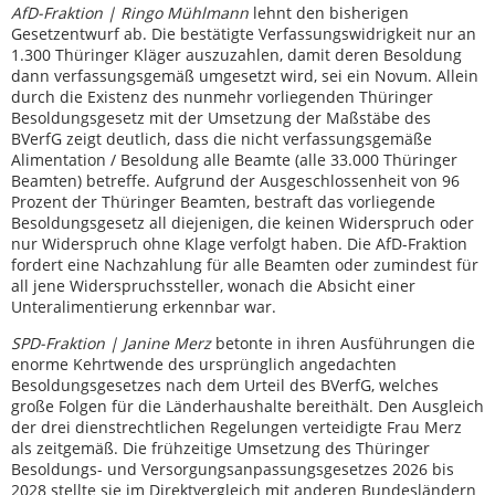
AfD-Fraktion | Ringo Mühlmann
lehnt den bisherigen
Gesetzentwurf ab. Die bestätigte Verfassungswidrigkeit nur an
1.300 Thüringer Kläger auszuzahlen, damit deren Besoldung
dann verfassungsgemäß umgesetzt wird, sei ein Novum. Allein
durch die Existenz des nunmehr vorliegenden Thüringer
Besoldungsgesetz mit der Umsetzung der Maßstäbe des
BVerfG zeigt deutlich, dass die nicht verfassungsgemäße
Alimentation / Besoldung alle Beamte (alle 33.000 Thüringer
Beamten) betreffe. Aufgrund der Ausgeschlossenheit von 96
Prozent der Thüringer Beamten, bestraft das vorliegende
Besoldungsgesetz all diejenigen, die keinen Widerspruch oder
nur Widerspruch ohne Klage verfolgt haben. Die AfD-Fraktion
fordert eine Nachzahlung für alle Beamten oder zumindest für
all jene Widerspruchssteller, wonach die Absicht einer
Unteralimentierung erkennbar war.
SPD-Fraktion | Janine Merz
betonte in ihren Ausführungen die
enorme Kehrtwende des ursprünglich angedachten
Besoldungsgesetzes nach dem Urteil des BVerfG, welches
große Folgen für die Länderhaushalte bereithält. Den Ausgleich
der drei dienstrechtlichen Regelungen verteidigte Frau Merz
als zeitgemäß. Die frühzeitige Umsetzung des Thüringer
Besoldungs- und Versorgungsanpassungsgesetzes 2026 bis
2028 stellte sie im Direktvergleich mit anderen Bundesländern