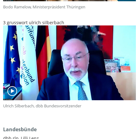
Bodo Ramelow, Ministerpräsident Thüringen
3 grusswort ulrich silberbach
Ulrich Silberbach, dbb Bundesvorsitzender
Landesbünde
dbb rlp, Lilli Lenz