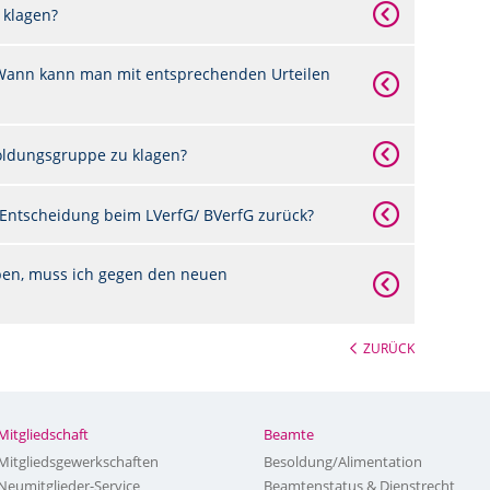
 klagen?
 Wann kann man mit entsprechenden Urteilen
soldungsgruppe zu klagen?
 Entscheidung beim LVerfG/ BVerfG zurück?
oben, muss ich gegen den neuen
ZURÜCK
Mitgliedschaft
Beamte
Mitgliedsgewerkschaften
Besoldung/Alimentation
Neumitglieder-Service
Beamtenstatus & Dienstrecht