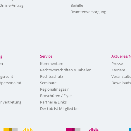
Online-Antrag
Beihilfe
Beamtenversorgung
ng
Service
Aktuelles/
en
Kommentare
Presse
Rechtsvorschriften & Tabellen
Karriere
ngsrecht
Rechtsschutz
Veranstalt
tpersonalrat
Seminare
Downloads
Regionalmagazin
Broschüren / Flyer
nvertretung
Partner & Links
Der tbb ist Mitglied bei