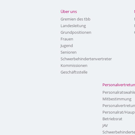
Über uns
Gremien des tbb
Landesleitung
Grundpositionen
Frauen
Jugend
Senioren
Schwerbehindertenvertreter
Kommissionen
Geschäftsstelle
Personalvertretu
Personalratswahl
Mitbestimmung
Personalvertretu
Personalrat/Haup
Betriebsrat
JAV
Schwerbehinderte