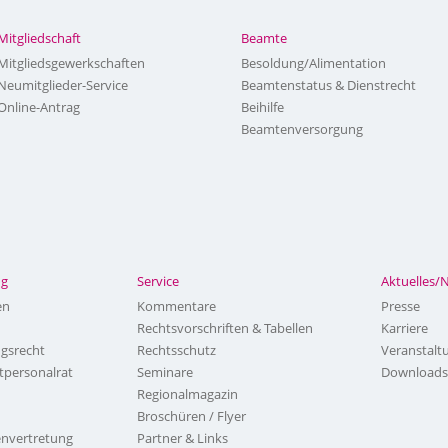
Mitgliedschaft
Beamte
Mitgliedsgewerkschaften
Besoldung/Alimentation
Neumitglieder-Service
Beamtenstatus & Dienstrecht
Online-Antrag
Beihilfe
Beamtenversorgung
ng
Service
Aktuelles/
en
Kommentare
Presse
Rechtsvorschriften & Tabellen
Karriere
ngsrecht
Rechtsschutz
Veranstalt
tpersonalrat
Seminare
Downloads
Regionalmagazin
Broschüren / Flyer
nvertretung
Partner & Links